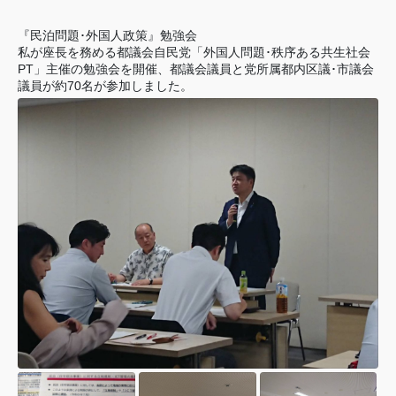
『民泊問題･外国人政策』勉強会
私が座長を務める都議会自民党「外国人問題･秩序ある共生社会
PT」主催の勉強会を開催、都議会議員と党所属都内区議･市議会
議員が約70名が参加しました。