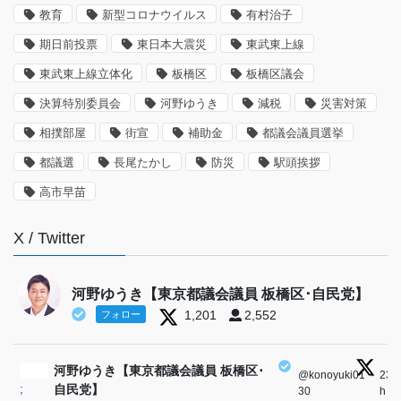
教育
新型コロナウイルス
有村治子
期日前投票
東日本大震災
東武東上線
東武東上線立体化
板橋区
板橋区議会
決算特別委員会
河野ゆうき
減税
災害対策
相撲部屋
街宣
補助金
都議会議員選挙
都議選
長尾たかし
防災
駅頭挨拶
高市早苗
X / Twitter
河野ゆうき【東京都議会議員 板橋区･自民党】
1,201
2,552
フォロー
河野ゆうき【東京都議会議員 板橋区･
@konoyuki01
·
23
;
自民党】
30
h