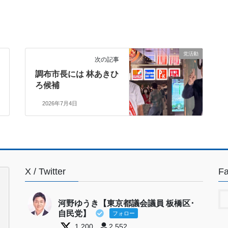
党活動
次の記事
調布市長には 林あきひ
ろ候補
2026年7月4日
X / Twitter
F
河野ゆうき【東京都議会議員 板橋区･
自民党】
フォロー
1,200
2,552