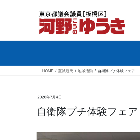
コ
ナ
ン
ビ
テ
ゲ
ン
ー
ツ
シ
へ
ョ
ス
ン
キ
に
ッ
移
プ
動
HOME
至誠通天
地域活動
自衛隊プチ体験フェア
2026年7月4日
自衛隊プチ体験フェア