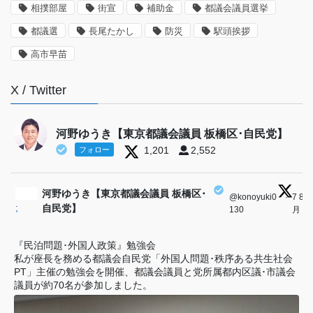
相撲部屋
街宣
補助金
都議会議員選挙
都議選
長尾たかし
防災
駅頭挨拶
高市早苗
X / Twitter
河野ゆうき【東京都議会議員 板橋区･自民党】
1,201
2,552
フォロー
河野ゆうき【東京都議会議員 板橋区･
@konoyuki0
·
7 8
;
自民党】
130
月
『民泊問題･外国人政策』勉強会
私が座長を務める都議会自民党「外国人問題･秩序ある共生社会
PT」主催の勉強会を開催、都議会議員と党所属都内区議･市議会
議員が約70名が参加しました。