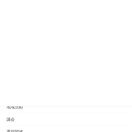
カテゴリー
党活動
議員活動
お知らせ
主張
告知
活動報告
地域活動
議会
選挙関連