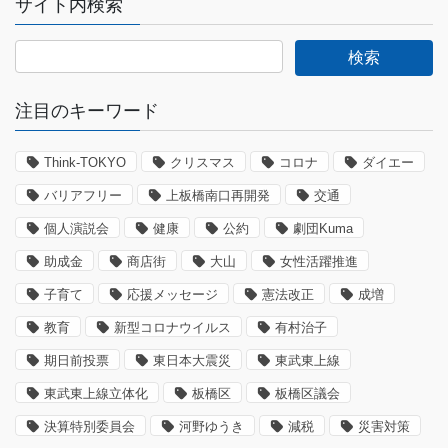
サイト内検索
注目のキーワード
Think-TOKYO
クリスマス
コロナ
ダイエー
バリアフリー
上板橋南口再開発
交通
個人演説会
健康
公約
劇団Kuma
助成金
商店街
大山
女性活躍推進
子育て
応援メッセージ
憲法改正
成増
教育
新型コロナウイルス
有村治子
期日前投票
東日本大震災
東武東上線
東武東上線立体化
板橋区
板橋区議会
決算特別委員会
河野ゆうき
減税
災害対策