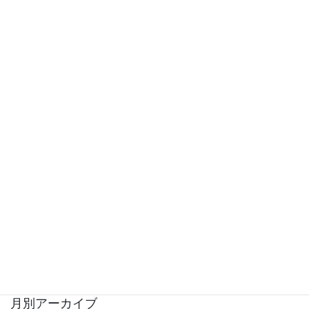
議員活動
お知らせ
主張
告知
活動報告
地域活動
議会
選挙関連
その他
未分類
月別アーカイブ