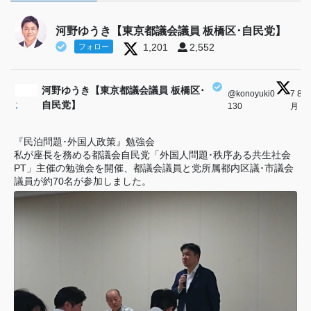
河野ゆうき【東京都議会議員 板橋区･自民党】
1,201
2,552
フォロー
河野ゆうき【東京都議会議員 板橋区･
@konoyuki0
·
7 8
;
自民党】
130
月
『民泊問題･外国人政策』勉強会
私が座長を務める都議会自民党「外国人問題･秩序ある共生社会
PT」主催の勉強会を開催、都議会議員と党所属都内区議･市議会
議員が約70名が参加しました。