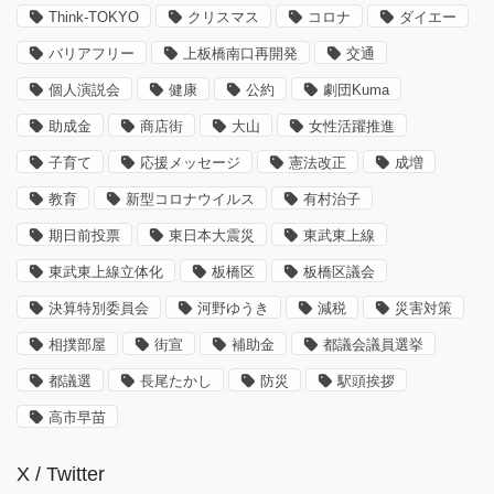
Think-TOKYO
クリスマス
コロナ
ダイエー
バリアフリー
上板橋南口再開発
交通
個人演説会
健康
公約
劇団Kuma
助成金
商店街
大山
女性活躍推進
子育て
応援メッセージ
憲法改正
成増
教育
新型コロナウイルス
有村治子
期日前投票
東日本大震災
東武東上線
東武東上線立体化
板橋区
板橋区議会
決算特別委員会
河野ゆうき
減税
災害対策
相撲部屋
街宣
補助金
都議会議員選挙
都議選
長尾たかし
防災
駅頭挨拶
高市早苗
X / Twitter