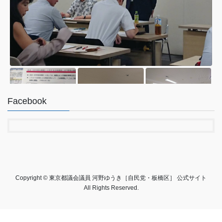
Facebook
4
19
Twitter
Copyright © 東京都議会議員 河野ゆうき［自民党・板橋区］ 公式サイト
All Rights Reserved.
河野ゆうき【東京都議会議員 板橋区･
@konoyuki0
·
6 8
;
自民党】
130
月