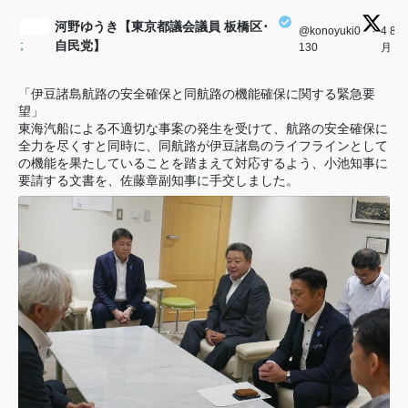
河野ゆうき【東京都議会議員 板橋区･
@konoyuki0
·
4 8
;
自民党】
130
月
「伊豆諸島航路の安全確保と同航路の機能確保に関する緊急要
望」
東海汽船による不適切な事案の発生を受けて、航路の安全確保に
全力を尽くすと同時に、同航路が伊豆諸島のライフラインとして
の機能を果たしていることを踏まえて対応するよう、小池知事に
要請する文書を、佐藤章副知事に手交しました。