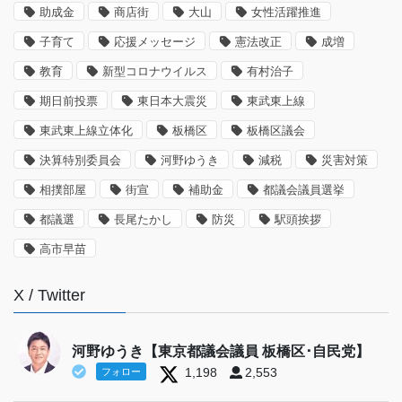
助成金
商店街
大山
女性活躍推進
子育て
応援メッセージ
憲法改正
成増
教育
新型コロナウイルス
有村治子
期日前投票
東日本大震災
東武東上線
東武東上線立体化
板橋区
板橋区議会
決算特別委員会
河野ゆうき
減税
災害対策
相撲部屋
街宣
補助金
都議会議員選挙
都議選
長尾たかし
防災
駅頭挨拶
高市早苗
X / Twitter
河野ゆうき【東京都議会議員 板橋区･自民党】
1,198
2,553
フォロー