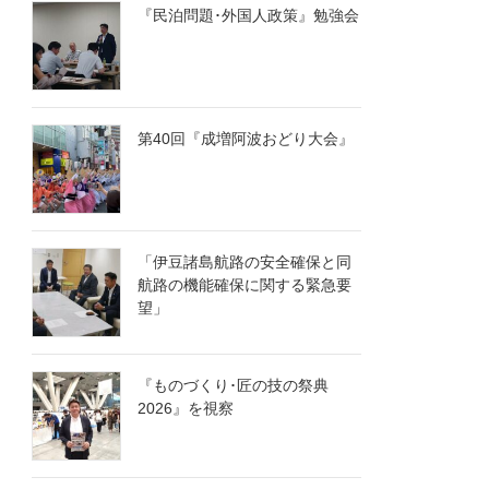
『民泊問題･外国人政策』勉強会
第40回『成増阿波おどり大会』
「伊豆諸島航路の安全確保と同
航路の機能確保に関する緊急要
望」
『ものづくり･匠の技の祭典
2026』を視察