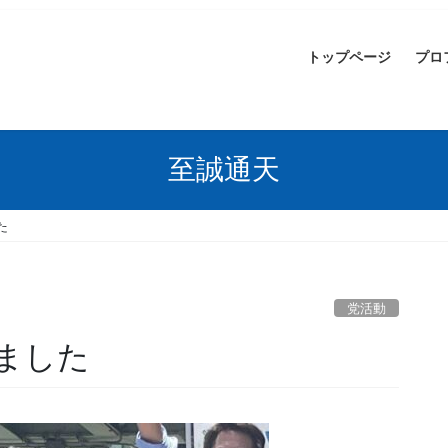
トップページ
プロ
至誠通天
た
党活動
ました