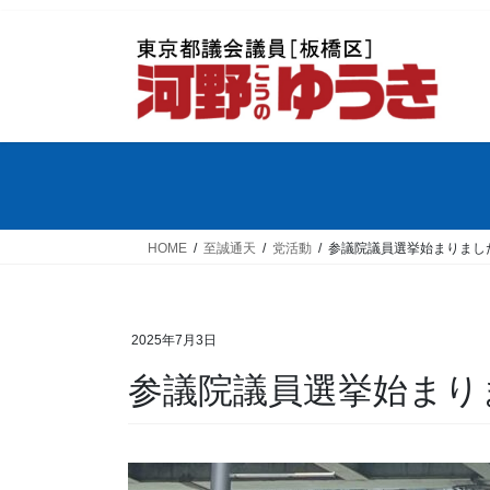
コ
ナ
ン
ビ
テ
ゲ
ン
ー
ツ
シ
へ
ョ
ス
ン
キ
に
ッ
移
プ
動
HOME
至誠通天
党活動
参議院議員選挙始まりまし
2025年7月3日
参議院議員選挙始まり