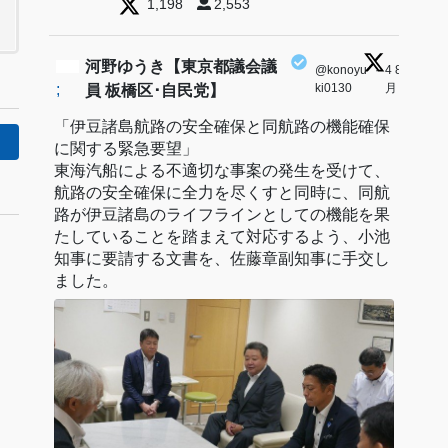
1,198
2,553
河野ゆうき【東京都議会議
@konoyu
·
4 8
;
ki0130
月
員 板橋区･自民党】
「伊豆諸島航路の安全確保と同航路の機能確保
に関する緊急要望」
東海汽船による不適切な事案の発生を受けて、
航路の安全確保に全力を尽くすと同時に、同航
路が伊豆諸島のライフラインとしての機能を果
たしていることを踏まえて対応するよう、小池
知事に要請する文書を、佐藤章副知事に手交し
ました。