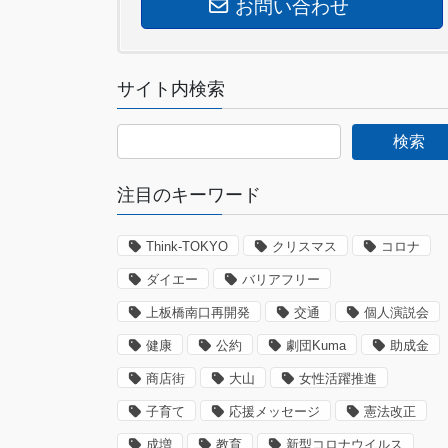
お問い合わせ
サイト内検索
注目のキーワード
Think-TOKYO
クリスマス
コロナ
ダイエー
バリアフリー
上板橋南口再開発
交通
個人演説会
健康
公約
劇団Kuma
助成金
商店街
大山
女性活躍推進
子育て
応援メッセージ
憲法改正
成増
教育
新型コロナウイルス