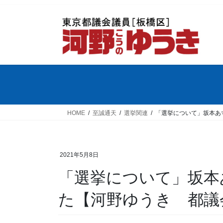
コ
ナ
ン
ビ
テ
ゲ
ン
ー
ツ
シ
へ
ョ
ス
ン
キ
に
ッ
移
プ
動
HOME
至誠通天
選挙関連
「選挙について」坂本あ
2021年5月8日
「選挙について」坂本
た【河野ゆうき 都議