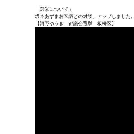
「選挙について」
坂本あずまお区議との対談、アップしました
【河野ゆうき 都議会選挙 板橋区】