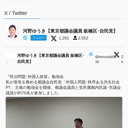
X / Twitter
河野ゆうき【東京都議会議員 板橋区･自民党】
1,201
2,552
フォロー
河野ゆうき【東京都議会議員 板橋区･
@konoyuki01
·
23
;
自民党】
30
h
『民泊問題･外国人政策』勉強会
私が座長を務める都議会自民党「外国人問題･秩序ある共生社会
PT」主催の勉強会を開催、都議会議員と党所属都内区議･市議会
議員が約70名が参加しました。