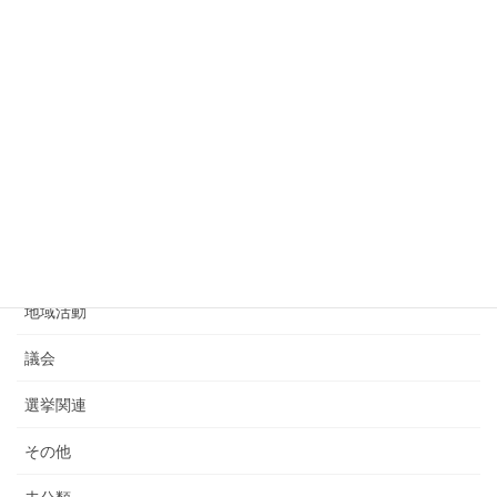
党活動
議員活動
お知らせ
主張
告知
活動報告
地域活動
議会
選挙関連
その他