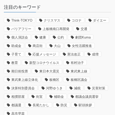
注目のキーワード
Think-TOKYO
クリスマス
コロナ
ダイエー
バリアフリー
上板橋南口再開発
交通
個人演説会
健康
公約
劇団Kuma
助成金
商店街
大山
女性活躍推進
子育て
応援メッセージ
憲法改正
成増
教育
新型コロナウイルス
有村治子
期日前投票
東日本大震災
東武東上線
東武東上線立体化
板橋区
板橋区議会
決算特別委員会
河野ゆうき
減税
災害対策
相撲部屋
街宣
補助金
都議会議員選挙
都議選
長尾たかし
防災
駅頭挨拶
高市早苗