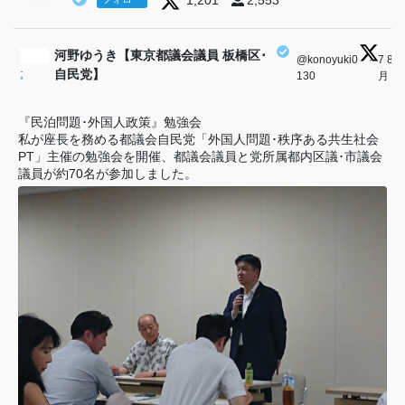
河野ゆうき【東京都議会議員 板橋区･
@konoyuki0
·
7 8
;
自民党】
130
月
『民泊問題･外国人政策』勉強会
私が座長を務める都議会自民党「外国人問題･秩序ある共生社会
PT」主催の勉強会を開催、都議会議員と党所属都内区議･市議会
議員が約70名が参加しました。