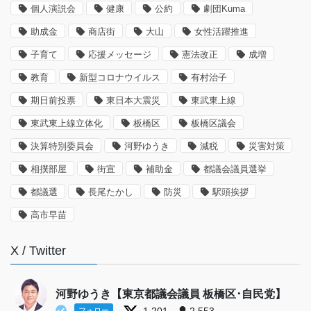
個人演説会
健康
公約
劇団Kuma
助成金
商店街
大山
女性活躍推進
子育て
応援メッセージ
憲法改正
成増
教育
新型コロナウイルス
有村治子
期日前投票
東日本大震災
東武東上線
東武東上線立体化
板橋区
板橋区議会
決算特別委員会
河野ゆうき
減税
災害対策
相撲部屋
街宣
補助金
都議会議員選挙
都議選
長尾たかし
防災
駅頭挨拶
高市早苗
X / Twitter
河野ゆうき【東京都議会議員 板橋区･自民党】
1,201
2,553
フォロー