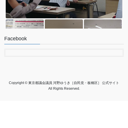
Facebook
4
21
Twitter
Copyright © 東京都議会議員 河野ゆうき［自民党・板橋区］ 公式サイト
All Rights Reserved.
河野ゆうき【東京都議会議員 板橋区･
@konoyuki0
·
6 8
;
自民党】
130
月
第40回『成増阿波おどり大会』
夏の風物詩、成増阿波踊り大会。元々の始まりは、地下鉄有楽町
線の開通(池袋〜営団成増)を祝う記念イベントでした。