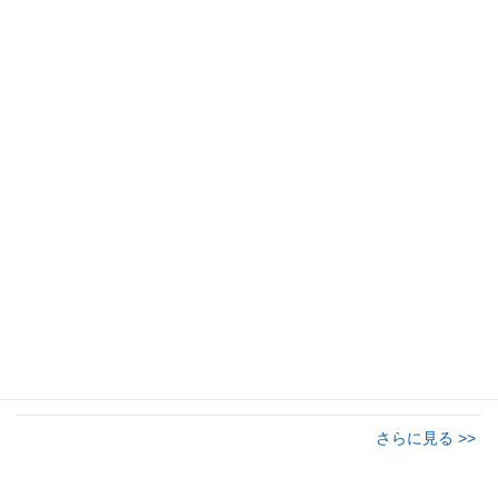
河野ゆうき総決起大会(弁士:高市早苗) R7.5.23＠グ
リーンホール
こども食堂​「みんなの食堂フラワー​」キッチンカ
ー試食イベントに参加･手伝い
河野ゆうき 「波瀾万丈！パーソナルヒストリーを
聞いてみた」
河野ゆうきの『いたばしワイド』外国人住民増加
に伴う諸問題
さらに見る >>