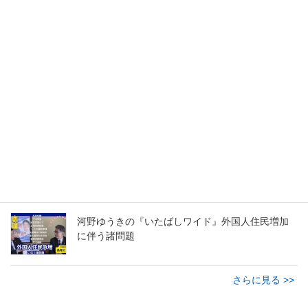
河野ゆうき総決起大会(弁士:高市早苗) R7.5.23＠グ
リーンホール
こども食堂​「みんなの食堂フラワー​」キッチンカ
ー試食イベントに参加･手伝い
河野ゆうき 「波瀾万丈！パーソナルヒストリーを
聞いてみた」
河野ゆうきの『いたばしワイド』外国人住民増加
に伴う諸問題
さらに見る >>