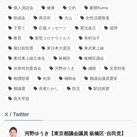
個人演説会
健康
公約
劇団Kuma
助成金
商店街
大山
女性活躍推進
子育て
応援メッセージ
憲法改正
成増
教育
新型コロナウイルス
有村治子
期日前投票
東日本大震災
東武東上線
東武東上線立体化
板橋区
板橋区議会
決算特別委員会
河野ゆうき
減税
災害対策
相撲部屋
街宣
補助金
都議会議員選挙
都議選
長尾たかし
防災
駅頭挨拶
高市早苗
X / Twitter
河野ゆうき【東京都議会議員 板橋区･自民党】