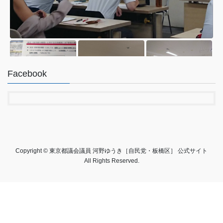
Facebook
1
6
Twitter
Copyright © 東京都議会議員 河野ゆうき［自民党・板橋区］ 公式サイト
All Rights Reserved.
河野ゆうき【東京都議会議員 板橋区･
@konoyuki0
·
6 8
;
自民党】
130
月
第40回『成増阿波おどり大会』
夏の風物詩、成増阿波踊り大会。元々の始まりは、地下鉄有楽町