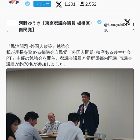
1,201
2,552
フォロー
河野ゆうき【東京都議会議員 板橋区･
@konoyuki01
·
18
;
自民党】
30
h
『民泊問題･外国人政策』勉強会
私が座長を務める都議会自民党「外国人問題･秩序ある共生社会
PT」主催の勉強会を開催、都議会議員と党所属都内区議･市議会
議員が約70名が参加しました。