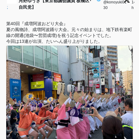
河野ゆうき【東京都議会議員 板橋区･
@konoyuki01
·
14
;
自民党】
30
h
第40回『成増阿波おどり大会』
夏の風物詩、成増阿波踊り大会。元々の始まりは、地下鉄有楽町
線の開通(池袋〜営団成増)を祝う記念イベントでした。
今回は13連が出演、たいへん盛り上がりました。