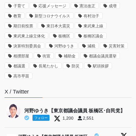
子育て
応援メッセージ
憲法改正
成増
教育
新型コロナウイルス
有村治子
期日前投票
東日本大震災
東武東上線
東武東上線立体化
板橋区
板橋区議会
決算特別委員会
河野ゆうき
減税
災害対策
相撲部屋
街宣
補助金
都議会議員選挙
都議選
長尾たかし
防災
駅頭挨拶
高市早苗
X / Twitter
河野ゆうき【東京都議会議員 板橋区･自民党】
1,200
2,551
フォロー