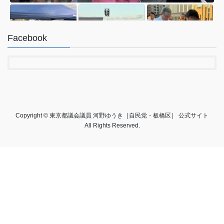
Facebook
0
2
Twitter
河野ゆうき【東京都議会議員 板橋区･
@konoyuki0
·
4 8
;
自民党】
130
月
Copyright © 東京都議会議員 河野ゆうき［自民党・板橋区］ 公式サイト
All Rights Reserved.
「伊豆諸島航路の安全確保と同航路の機能確保に関する緊急要
望」
東海汽船による不適切な事案の発生を受けて、航路の安全確保に
全力を尽くすと同時に、同航路が伊豆諸島のライフラインとして
の機能を果たしていることを踏まえて対応するよう、小池知事に
要請する文書を、佐藤章副知事に手交しました。