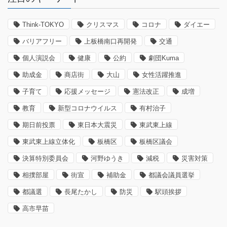
Think-TOKYO
クリスマス
コロナ
ダイエー
バリアフリー
上板橋南口再開発
交通
個人演説会
健康
公約
劇団Kuma
助成金
商店街
大山
女性活躍推進
子育て
応援メッセージ
憲法改正
成増
教育
新型コロナウイルス
有村治子
期日前投票
東日本大震災
東武東上線
東武東上線立体化
板橋区
板橋区議会
決算特別委員会
河野ゆうき
減税
災害対策
相撲部屋
街宣
補助金
都議会議員選挙
都議選
長尾たかし
防災
駅頭挨拶
高市早苗