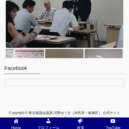
Facebook
0
2
Twitter
Copyright © 東京都議会議員 河野ゆうき［自民党・板橋区］ 公式サイト
All Rights Reserved.
河野ゆうき【東京都議会議員 板橋区･
@konoyuki0
·
6 8
Home
プロフィール
政策
YouTube
;