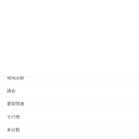
議員活動
お知らせ
主張
告知
活動報告
地域活動
議会
選挙関連
その他
未分類