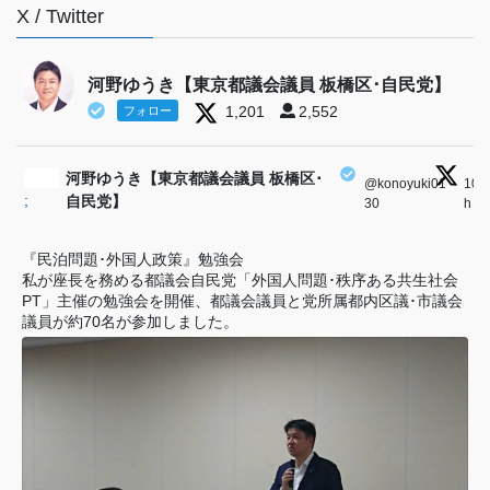
X / Twitter
河野ゆうき【東京都議会議員 板橋区･自民党】
1,201
2,552
フォロー
河野ゆうき【東京都議会議員 板橋区･
@konoyuki01
·
10
;
自民党】
30
h
『民泊問題･外国人政策』勉強会
私が座長を務める都議会自民党「外国人問題･秩序ある共生社会
PT」主催の勉強会を開催、都議会議員と党所属都内区議･市議会
議員が約70名が参加しました。