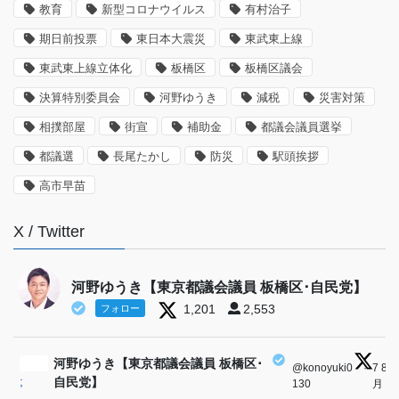
教育
新型コロナウイルス
有村治子
期日前投票
東日本大震災
東武東上線
東武東上線立体化
板橋区
板橋区議会
決算特別委員会
河野ゆうき
減税
災害対策
相撲部屋
街宣
補助金
都議会議員選挙
都議選
長尾たかし
防災
駅頭挨拶
高市早苗
X / Twitter
河野ゆうき【東京都議会議員 板橋区･自民党】
1,201
2,553
フォロー
河野ゆうき【東京都議会議員 板橋区･
@konoyuki0
·
7 8
;
自民党】
130
月