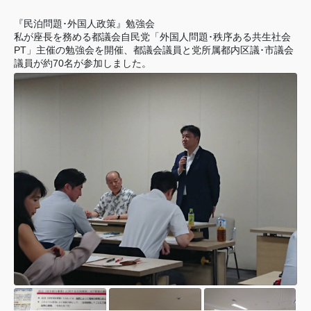
『民泊問題･外国人政策』勉強会
私が座長を務める都議会自民党「外国人問題･秩序ある共生社会
PT」主催の勉強会を開催、都議会議員と党所属都内区議･市議会
議員が約70名が参加しました。