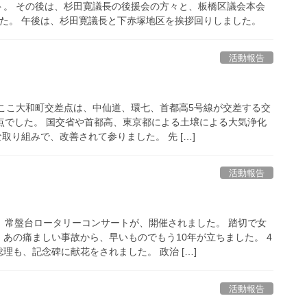
ト。 その後は、杉田寛議長の後援会の方々と、板橋区議会本会
た。 午後は、杉田寛議長と下赤塚地区を挨拶回りしました。
活動報告
ここ大和町交差点は、中仙道、環七、首都高5号線が交差する交
点でした。 国交省や首都高、東京都による土壌による大気浄化
取り組みで、改善されて参りました。 先 […]
活動報告
』常盤台ロータリーコンサートが、開催されました。 踏切で女
あの痛ましい事故から、早いものでもう10年が立ちました。 4
も、記念碑に献花をされました。 政治 […]
活動報告