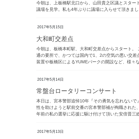
今朝は、上板橋駅北口から、山田貴之区議とスター
議場を見学。私も4年ぶりに議場に入らせて頂きまし
2017年5月15日
大和町交差点
今朝は、板橋本町駅、大和町交差点からスタート。 
通の要所で、かつては国内で1、2の空気の悪い交差
装置や板橋区によるYUMEパークの開設など、様々な
2017年5月14日
常盤台ロータリーコンサート
本日は、宮本警部追悼10年『その勇気を忘れないで
性を助けようと駅前交番の宮本警部補が殉職された、
年前の私の選挙に応援に駆け付けて頂いた安倍晋三総理
2017年5月13日