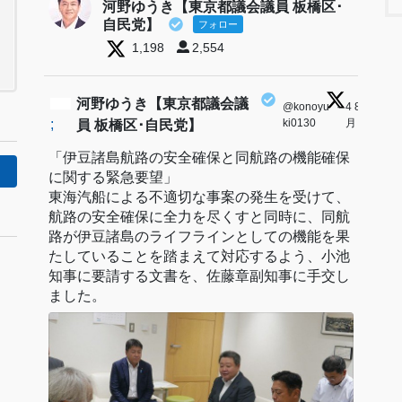
河野ゆうき【東京都議会議員 板橋区･
自民党】
フォロー
1,198
2,554
河野ゆうき【東京都議会議
@konoyu
·
4 8
;
ki0130
月
員 板橋区･自民党】
「伊豆諸島航路の安全確保と同航路の機能確保
に関する緊急要望」
東海汽船による不適切な事案の発生を受けて、
航路の安全確保に全力を尽くすと同時に、同航
路が伊豆諸島のライフラインとしての機能を果
たしていることを踏まえて対応するよう、小池
知事に要請する文書を、佐藤章副知事に手交し
ました。