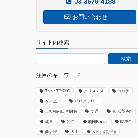
03-3579-4188
送
り
お問い合わせ
サイト内検索
注目のキーワード
Think-TOKYO
クリスマス
コロナ
ダイエー
バリアフリー
上板橋南口再開発
交通
個人演説会
健康
公約
劇団Kuma
助成金
商店街
大山
女性活躍推進