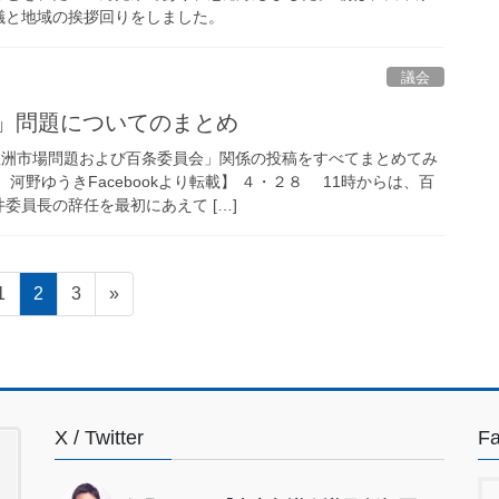
議と地域の挨拶回りをしました。
議会
」問題についてのまとめ
「豊洲市場問題および百条委員会」関係の投稿をすべてまとめてみ
野ゆうきFacebookより転載】 ４・２８ 11時からは、百
委員長の辞任を最初にあえて […]
固
固
固
1
2
3
»
定
定
定
ペ
ペ
ペ
ー
ー
ー
ジ
ジ
ジ
X / Twitter
F