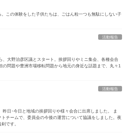
る。この体験をした子供たちは、ごはん粒一つも無駄にしない子
活動報告
から、大野治彦区議とスタート。挨拶回りやミニ集会、各種会合
担の問題や豊洲市場移転問題から地元の身近な話題まで、丸々1
活動報告
 昨日･今日と地域の挨拶回りや様々会合に出席しました。 ま
クトチームで、委員会の今後の運営について協議をしました。夜
真剣です。