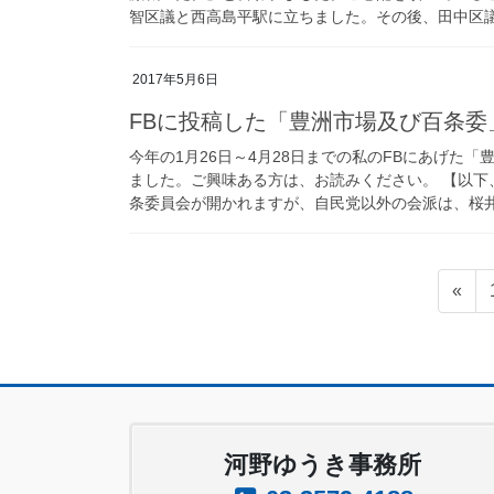
智区議と西高島平駅に立ちました。その後、田中区
2017年5月6日
FBに投稿した「豊洲市場及び百条委
今年の1月26日～4月28日までの私のFBにあげた
ました。ご興味ある方は、お読みください。 【以下、河
条委員会が開かれますが、自民党以外の会派は、桜井
投
«
稿
の
ペ
ー
河野ゆうき事務所
ジ