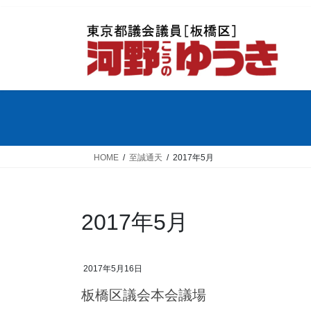
コ
ナ
ン
ビ
テ
ゲ
ン
ー
ツ
シ
へ
ョ
ス
ン
キ
に
ッ
移
プ
動
HOME
至誠通天
2017年5月
2017年5月
2017年5月16日
板橋区議会本会議場