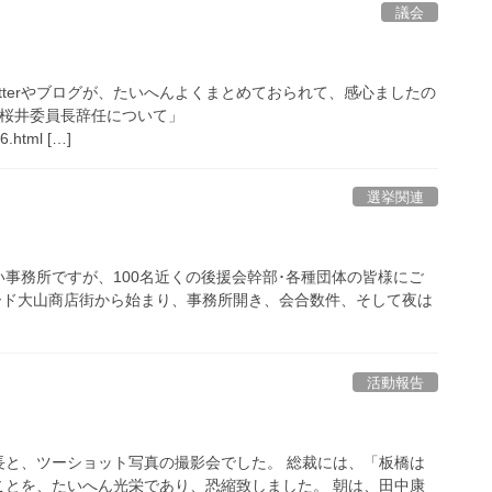
議会
tterやブログが、たいへんよくまとめておられて、感心ましたの
「桜井委員長辞任について」
46.html […]
選挙関連
事務所ですが、100名近くの後援会幹部･各種団体の皆様にご
ード大山商店街から始まり、事務所開き、会合数件、そして夜は
活動報告
長と、ツーショット写真の撮影会でした。 総裁には、「板橋は
ことを、たいへん光栄であり、恐縮致しました。 朝は、田中康